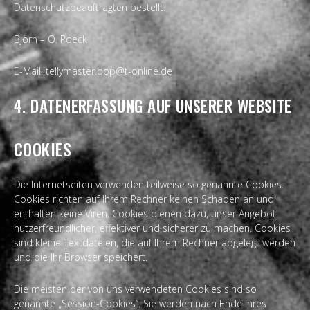
Datenschutzbeauftragten bestellt.
Björn – O. Poeck
E-Mail: tellymaster.bop@t-online.de
4. DATENERFASSUNG AUF UNSERER WEBSITE
COOKIES
Die Internetseiten verwenden teilweise so genannte Cookies.
Cookies richten auf Ihrem Rechner keinen Schaden an und
enthalten keine Viren. Cookies dienen dazu, unser Angebot
nutzerfreundlicher, effektiver und sicherer zu machen. Cookies
sind kleine Textdateien, die auf Ihrem Rechner abgelegt werden
und die Ihr Browser speichert.
Die meisten der von uns verwendeten Cookies sind so
genannte „Session-Cookies“. Sie werden nach Ende Ihres