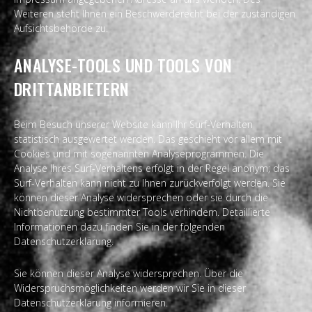
Weiteren steht Ihnen ein Beschwerderecht bei der zuständigen
Aufsichtsbehörde zu.
ANALYSE-TOOLS UND TOOLS VON
DRITTANBIETERN
Beim Besuch unserer Website kann Ihr Surf-Verhalten
statistisch ausgewertet werden. Das geschieht vor allem mit
Cookies und mit sogenannten Analyseprogrammen. Die
Analyse Ihres Surf-Verhaltens erfolgt in der Regel anonym; das
Surf-Verhalten kann nicht zu Ihnen zurückverfolgt werden. Sie
können dieser Analyse widersprechen oder sie durch die
Nichtbenutzung bestimmter Tools verhindern. Detaillierte
Informationen dazu finden Sie in der folgenden
Datenschutzerklärung.
Sie können dieser Analyse widersprechen. Über die
Widerspruchsmöglichkeiten werden wir Sie in dieser
Datenschutzerklärung informieren.