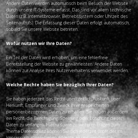
Andere Daten werden automatisch beim Besuch der Website
durch unsere IT-Systeme erfasst. Das sind vor allem technische
Daten (z.B. Internetbrowser, Betriebssystem oder Uhrzeit des
Seitenaufrufs). Die Erfassung dieser Daten erfolgt automatisch,
sobald Sie unsere Website betreten.
Wofür nutzen wir Ihre Daten?
Ein Teil der Daten wird erhoben, um eine fehlerfreie
Bereitstellung der Website zu gewährleisten. Andere Daten
können zur Analyse Ihres Nutzerverhaltens verwendet werden.
Welche Rechte haben Sie bezüglich Ihrer Daten?
Sie haben jederzeit das Recht unentgeltlich Auskunft über
Herkunft, Empfänger und Zweck Ihrer gespeicherten
personenbezogenen Daten zu erhalten. Sie haben außerdem
ein Recht, die Berichtigung, Sperrung oder Löschung dieser
Daten zu verlangen. Hierzu sowie zu weiteren Fragen zum
Thema Datenschutz können Sie sich jederzeit unter der im
Impressum angegebenen Adresse an uns wenden. Des