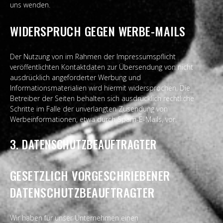
uns wenden.
WIDERSPRUCH GEGEN WERBE-MAILS
Der Nutzung von im Rahmen der Impressumspflicht
veröffentlichten Kontaktdaten zur Übersendung von nicht
ausdrücklich angeforderter Werbung und
Informationsmaterialien wird hiermit widersprochen. Die
Betreiber der Seiten behalten sich ausdrücklich rechtliche
Schritte im Falle der unverlangten Zusendung von
Werbeinformationen, etwa durch Spam-E-Mails, vor.
3. DATENSCHUTZBEAUFTRAGTER
GESETZLICH VORGESCHRIEBENER
DATENSCHUTZBEAUFTRAGTER
Wir haben für unser Unternehmen einen