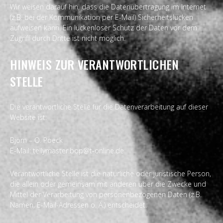
Wir weisen darauf hin, dass die Datenübertragung im Internet
(z.B. bei der Kommunikation per E-Mail) Sicherheitslücken
aufweisen kann. Ein lückenloser Schutz der Daten vor dem
Zugriff durch Dritte ist nicht möglich.
HINWEIS ZUR VERANTWORTLICHEN
STELLE
Die verantwortliche Stelle für die Datenverarbeitung auf dieser
Website ist:
Björn – O. Poeck
E-Mail: tellymaster.bop@t-online.de
Verantwortliche Stelle ist die natürliche oder juristische Person,
die allein oder gemeinsam mit anderen über die Zwecke und
Mittel der Verarbeitung von personenbezogenen Daten (z.B.
Namen, E-Mail-Adressen o. Ä.) entscheidet.