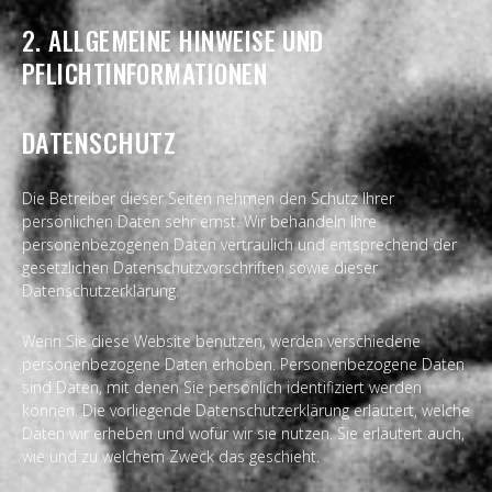
2. ALLGEMEINE HINWEISE UND
PFLICHTINFORMATIONEN
DATENSCHUTZ
Die Betreiber dieser Seiten nehmen den Schutz Ihrer
persönlichen Daten sehr ernst. Wir behandeln Ihre
personenbezogenen Daten vertraulich und entsprechend der
gesetzlichen Datenschutzvorschriften sowie dieser
Datenschutzerklärung.
Wenn Sie diese Website benutzen, werden verschiedene
personenbezogene Daten erhoben. Personenbezogene Daten
sind Daten, mit denen Sie persönlich identifiziert werden
können. Die vorliegende Datenschutzerklärung erläutert, welche
Daten wir erheben und wofür wir sie nutzen. Sie erläutert auch,
wie und zu welchem Zweck das geschieht.