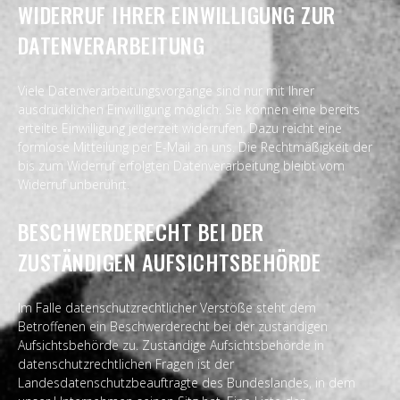
WIDERRUF IHRER EINWILLIGUNG ZUR
DATENVERARBEITUNG
Viele Datenverarbeitungsvorgänge sind nur mit Ihrer
ausdrücklichen Einwilligung möglich. Sie können eine bereits
erteilte Einwilligung jederzeit widerrufen. Dazu reicht eine
formlose Mitteilung per E-Mail an uns. Die Rechtmäßigkeit der
bis zum Widerruf erfolgten Datenverarbeitung bleibt vom
Widerruf unberührt.
BESCHWERDERECHT BEI DER
ZUSTÄNDIGEN AUFSICHTSBEHÖRDE
Im Falle datenschutzrechtlicher Verstöße steht dem
Betroffenen ein Beschwerderecht bei der zuständigen
Aufsichtsbehörde zu. Zuständige Aufsichtsbehörde in
datenschutzrechtlichen Fragen ist der
Landesdatenschutzbeauftragte des Bundeslandes, in dem